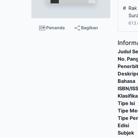
#
Rak
Sur
613.
Penanda
Bagikan
Informa
Judul Se
No. Pang
Penerbi
Deskrips
Bahasa
ISBN/IS
Klasifika
Tipe Isi
Tipe Me
Tipe P
Edisi
Subjek