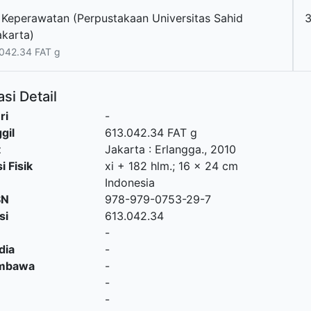
 Keperawatan (Perpustakaan Universitas Sahid
akarta)
042.34 FAT g
si Detail
ri
-
gil
613.042.34 FAT g
t
Jakarta
:
Erlangga
.,
2010
i Fisik
xi + 182 hlm.; 16 x 24 cm
Indonesia
SN
978-979-0753-29-7
si
613.042.34
-
dia
-
embawa
-
-
-