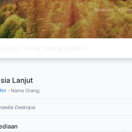
Beranda
Inform
Usia Lanjut
AH
- Nama Orang;
rsedia Deskripsi
ediaan