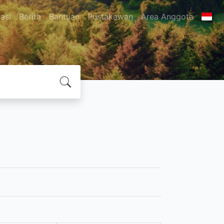
asi
Berita
Bantuan
Pustakawan
Area Anggota