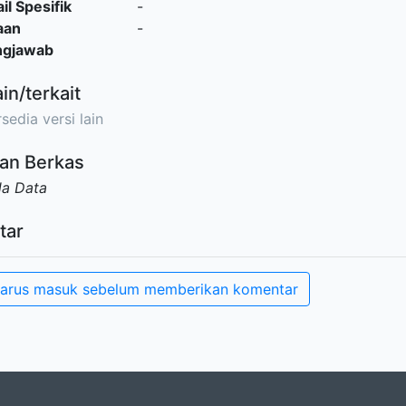
il Spesifik
-
aan
-
ngjawab
ain/terkait
sedia versi lain
an Berkas
da Data
tar
arus masuk sebelum memberikan komentar