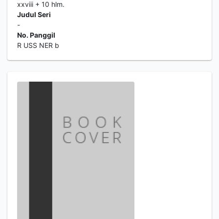
xxviii + 10 hlm.
Judul Seri
-
No. Panggil
R USS NER b