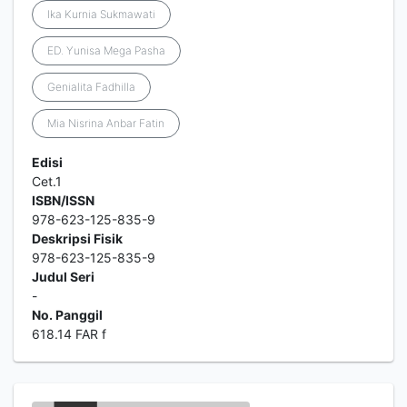
Ika Kurnia Sukmawati
ED. Yunisa Mega Pasha
Genialita Fadhilla
Mia Nisrina Anbar Fatin
Edisi
Cet.1
ISBN/ISSN
978-623-125-835-9
Deskripsi Fisik
978-623-125-835-9
Judul Seri
-
No. Panggil
618.14 FAR f