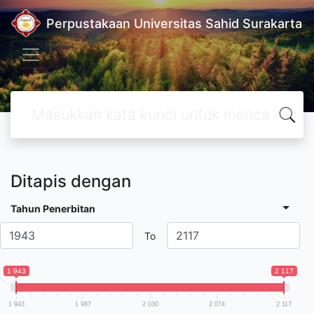
Perpustakaan Universitas Sahid Surakarta
Ditapis dengan
Tahun Penerbitan
To
1 943
2 117
1 943
1 987
2 030
2 074
2 117